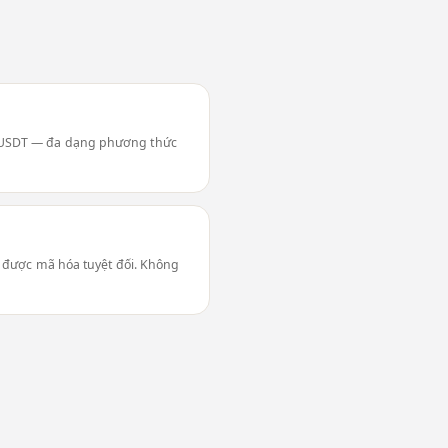
 USDT — đa dạng phương thức
h được mã hóa tuyệt đối. Không