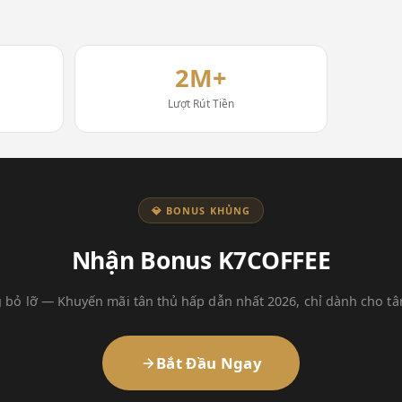
2M+
Lượt Rút Tiền
💎 BONUS KHỦNG
Nhận Bonus K7COFFEE
bỏ lỡ — Khuyến mãi tân thủ hấp dẫn nhất 2026, chỉ dành cho tâ
Bắt Đầu Ngay