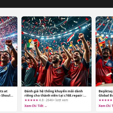
ts at
Đánh giá hệ thống khuyến mãi dành
Beşiktaş
o Should
riêng cho thành viên tại c168.repair:
Global B
Giá trị thực sau điều kiện doanh thu
You Beli
★★★★★
4.8 · 2646+ lượt xem
★★★★
Xem Chi Tiết →
Xem Chi 