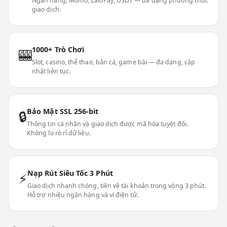
Ngân hàng, Momo, ZaloPay, USDT — đa dạng phương thức
giao dịch.
1000+ Trò Chơi
🎰
Slot, casino, thể thao, bắn cá, game bài — đa dạng, cập
nhật liên tục.
Bảo Mật SSL 256-bit
🔒
Thông tin cá nhân và giao dịch được mã hóa tuyệt đối.
Không lo rò rỉ dữ liệu.
Nạp Rút Siêu Tốc 3 Phút
⚡
Giao dịch nhanh chóng, tiền về tài khoản trong vòng 3 phút.
Hỗ trợ nhiều ngân hàng và ví điện tử.