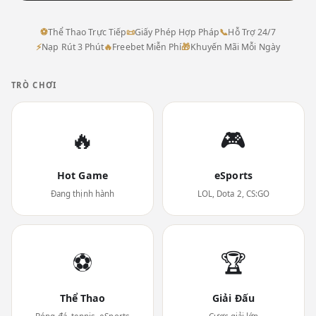
⚽
Thể Thao Trực Tiếp
📜
Giấy Phép Hợp Pháp
📞
Hỗ Trợ 24/7
⚡
Nạp Rút 3 Phút
🔥
Freebet Miễn Phí
🎁
Khuyến Mãi Mỗi Ngày
TRÒ CHƠI
🔥
🎮
Hot Game
eSports
Đang thịnh hành
LOL, Dota 2, CS:GO
⚽
🏆
Thể Thao
Giải Đấu