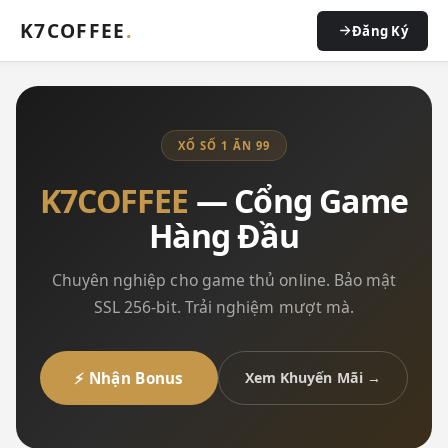
K7COFFEE
.
Đăng Ký
XỔ SỐ 1 ĂN 99
K7COFFEE
— Cổng Game
Hàng Đầu
Chuyên nghiệp cho game thủ online. Bảo mật
SSL 256-bit. Trải nghiệm mượt mà.
⚡ Nhận Bonus
Xem Khuyến Mãi →