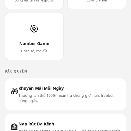
Bóng đá, tennis, eSports
Cược giải lớn
🎯
Number Game
Đoán số, xóc đĩa
ĐẶC QUYỀN
Khuyến Mãi Mỗi Ngày
🎁
Thưởng tân thủ 100%, hoàn trả không giới hạn, freebet
hàng ngày.
Nạp Rút Đa Kênh
🏦