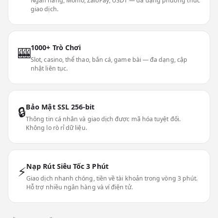
Ngân hàng, Momo, ZaloPay, USDT — đa dạng phương thức
giao dịch.
1000+ Trò Chơi
🎰
Slot, casino, thể thao, bắn cá, game bài — đa dạng, cập
nhật liên tục.
Bảo Mật SSL 256-bit
🔒
Thông tin cá nhân và giao dịch được mã hóa tuyệt đối.
Không lo rò rỉ dữ liệu.
Nạp Rút Siêu Tốc 3 Phút
⚡
Giao dịch nhanh chóng, tiền về tài khoản trong vòng 3 phút.
Hỗ trợ nhiều ngân hàng và ví điện tử.