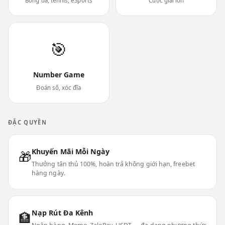
Bóng đá, tennis, eSports
Cược giải lớn
🎯
Number Game
Đoán số, xóc đĩa
ĐẶC QUYỀN
Khuyến Mãi Mỗi Ngày
🎁
Thưởng tân thủ 100%, hoàn trả không giới hạn, freebet
hàng ngày.
Nạp Rút Đa Kênh
🏦