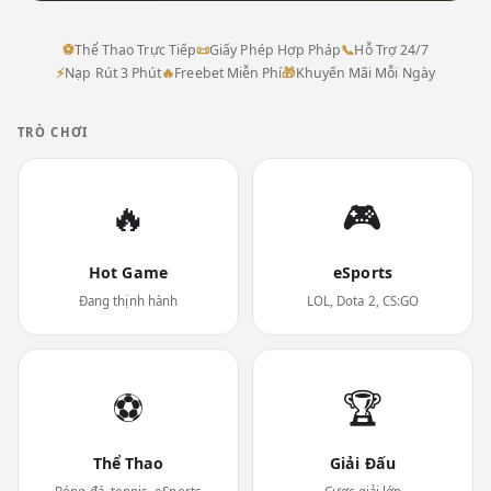
⚽
Thể Thao Trực Tiếp
📜
Giấy Phép Hợp Pháp
📞
Hỗ Trợ 24/7
⚡
Nạp Rút 3 Phút
🔥
Freebet Miễn Phí
🎁
Khuyến Mãi Mỗi Ngày
TRÒ CHƠI
🔥
🎮
Hot Game
eSports
Đang thịnh hành
LOL, Dota 2, CS:GO
⚽
🏆
Thể Thao
Giải Đấu