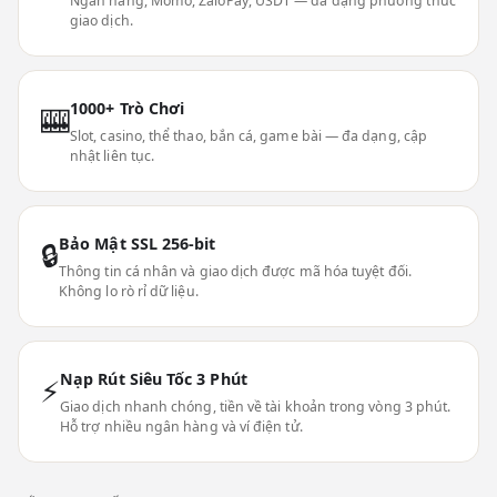
Ngân hàng, Momo, ZaloPay, USDT — đa dạng phương thức
giao dịch.
1000+ Trò Chơi
🎰
Slot, casino, thể thao, bắn cá, game bài — đa dạng, cập
nhật liên tục.
Bảo Mật SSL 256-bit
🔒
Thông tin cá nhân và giao dịch được mã hóa tuyệt đối.
Không lo rò rỉ dữ liệu.
Nạp Rút Siêu Tốc 3 Phút
⚡
Giao dịch nhanh chóng, tiền về tài khoản trong vòng 3 phút.
Hỗ trợ nhiều ngân hàng và ví điện tử.