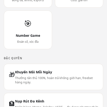
Bóng đá, tennis, eSports
Cược giải lớn
🎯
Number Game
Đoán số, xóc đĩa
ĐẶC QUYỀN
Khuyến Mãi Mỗi Ngày
🎁
Thưởng tân thủ 100%, hoàn trả không giới hạn, freebet
hàng ngày.
Nạp Rút Đa Kênh
🏦