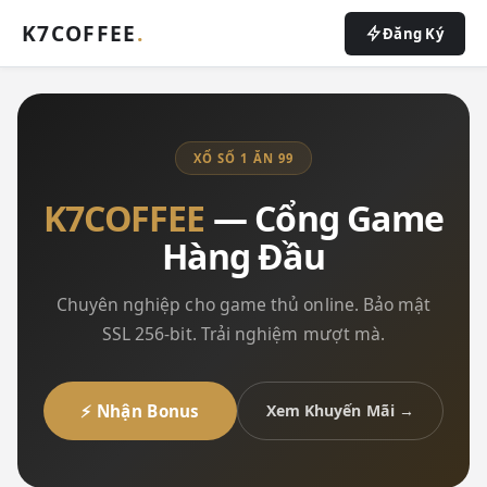
K7COFFEE
.
Đăng Ký
XỔ SỐ 1 ĂN 99
K7COFFEE
— Cổng Game
Hàng Đầu
Chuyên nghiệp cho game thủ online. Bảo mật
SSL 256-bit. Trải nghiệm mượt mà.
⚡ Nhận Bonus
Xem Khuyến Mãi →