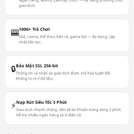
Ngân hàng, Momo, ZaloPay, USDT — đa dạng phương thức
giao dịch.
1000+ Trò Chơi
🎰
Slot, casino, thể thao, bắn cá, game bài — đa dạng, cập
nhật liên tục.
Bảo Mật SSL 256-bit
🔒
Thông tin cá nhân và giao dịch được mã hóa tuyệt đối.
Không lo rò rỉ dữ liệu.
Nạp Rút Siêu Tốc 3 Phút
⚡
Giao dịch nhanh chóng, tiền về tài khoản trong vòng 3 phút.
Hỗ trợ nhiều ngân hàng và ví điện tử.