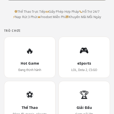
⚽
Thể Thao Trực Tiếp
📜
Giấy Phép Hợp Pháp
📞
Hỗ Trợ 24/7
⚡
Nạp Rút 3 Phút
🔥
Freebet Miễn Phí
🎁
Khuyến Mãi Mỗi Ngày
TRÒ CHƠI
🔥
🎮
Hot Game
eSports
Đang thịnh hành
LOL, Dota 2, CS:GO
⚽
🏆
Thể Thao
Giải Đấu