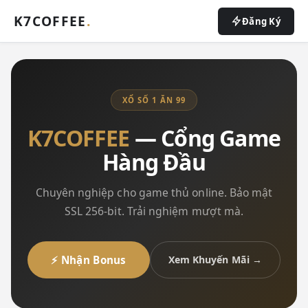
K7COFFEE
.
Đăng Ký
XỔ SỐ 1 ĂN 99
K7COFFEE
— Cổng Game
Hàng Đầu
Chuyên nghiệp cho game thủ online. Bảo mật
SSL 256-bit. Trải nghiệm mượt mà.
⚡ Nhận Bonus
Xem Khuyến Mãi →