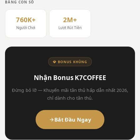
BẰNG CON SỐ
760K+
2M+
Người Chơi
Lượt Rút Tiền
💎 BONUS KHỦNG
Nhận Bonus K7COFFEE
Đừng bỏ lỡ — Khuyến mãi tân thủ hấp dẫn nhất 2026,
chỉ dành cho tân thủ.
Bắt Đầu Ngay