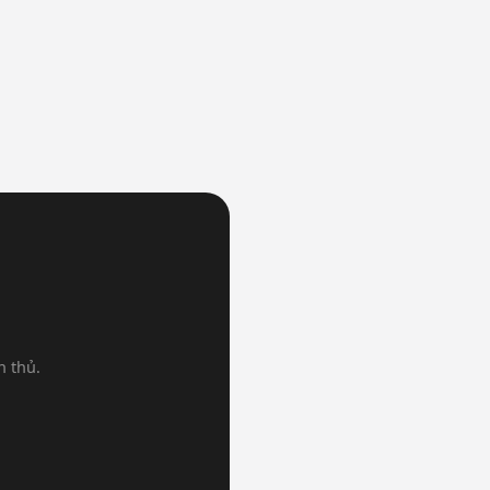
n thủ.