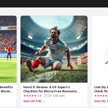
 Benefits
heovl.fr Review: A UX Expert's
Link Dự 
c Movie
Checklist for Worry-Free Romantic
Chính Th
Streaming
Trước Kh
★★★★★
4.8 · 2772+ lượt xem
★★★★
Xem Chi Tiết →
Xem Chi 