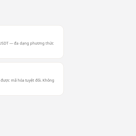
 USDT — đa dạng phương thức
h được mã hóa tuyệt đối. Không