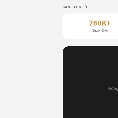
BẰNG CON SỐ
760K+
Người Chơi
Đừng 