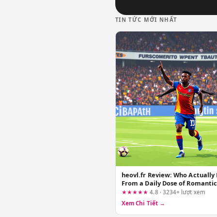
TIN TỨC MỚI NHẤT
heovl.fr Review: Who Actually
From a Daily Dose of Romanti
Inspiration
★★★★★
4.8 · 3234+ lượt xem
Xem Chi Tiết →