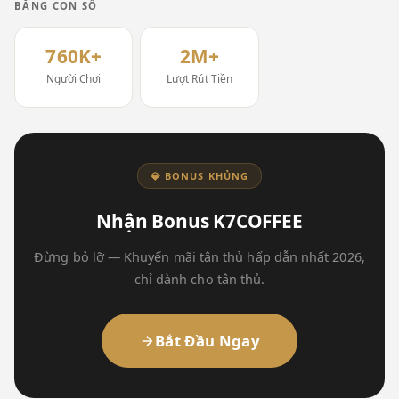
BẰNG CON SỐ
760K+
2M+
Người Chơi
Lượt Rút Tiền
💎 BONUS KHỦNG
Nhận Bonus K7COFFEE
Đừng bỏ lỡ — Khuyến mãi tân thủ hấp dẫn nhất 2026,
chỉ dành cho tân thủ.
Bắt Đầu Ngay