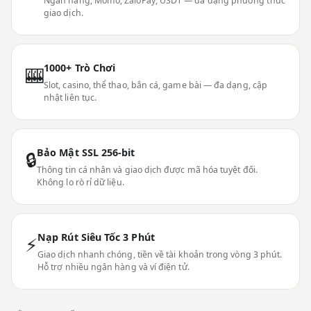
Ngân hàng, Momo, ZaloPay, USDT — đa dạng phương thức
giao dịch.
1000+ Trò Chơi
🎰
Slot, casino, thể thao, bắn cá, game bài — đa dạng, cập
nhật liên tục.
Bảo Mật SSL 256-bit
🔒
Thông tin cá nhân và giao dịch được mã hóa tuyệt đối.
Không lo rò rỉ dữ liệu.
Nạp Rút Siêu Tốc 3 Phút
⚡
Giao dịch nhanh chóng, tiền về tài khoản trong vòng 3 phút.
Hỗ trợ nhiều ngân hàng và ví điện tử.