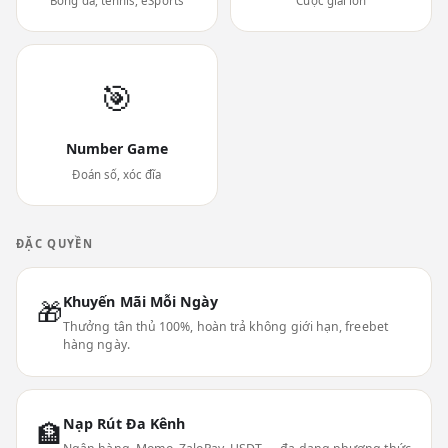
Bóng đá, tennis, eSports
Cược giải lớn
🎯
Number Game
Đoán số, xóc đĩa
ĐẶC QUYỀN
Khuyến Mãi Mỗi Ngày
🎁
Thưởng tân thủ 100%, hoàn trả không giới hạn, freebet
hàng ngày.
Nạp Rút Đa Kênh
🏦