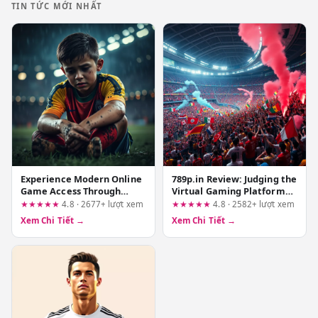
TIN TỨC MỚI NHẤT
Experience Modern Online
789p.in Review: Judging the
Game Access Through
Virtual Gaming Platform
cm88.dad: A Touchpoint-by-
from First Click to Ongoing
★★★★★
4.8 · 2677+ lượt xem
★★★★★
4.8 · 2582+ lượt xem
Touchpoint Review
Play
Xem Chi Tiết →
Xem Chi Tiết →