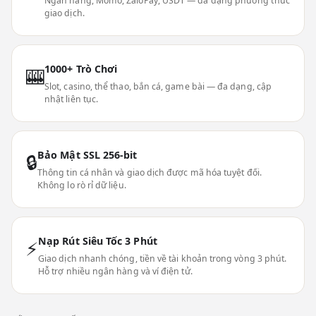
Ngân hàng, Momo, ZaloPay, USDT — đa dạng phương thức
giao dịch.
1000+ Trò Chơi
🎰
Slot, casino, thể thao, bắn cá, game bài — đa dạng, cập
nhật liên tục.
Bảo Mật SSL 256-bit
🔒
Thông tin cá nhân và giao dịch được mã hóa tuyệt đối.
Không lo rò rỉ dữ liệu.
Nạp Rút Siêu Tốc 3 Phút
⚡
Giao dịch nhanh chóng, tiền về tài khoản trong vòng 3 phút.
Hỗ trợ nhiều ngân hàng và ví điện tử.