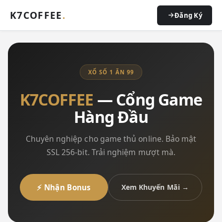
K7COFFEE
.
Đăng Ký
XỔ SỐ 1 ĂN 99
K7COFFEE
— Cổng Game
Hàng Đầu
Chuyên nghiệp cho game thủ online. Bảo mật
SSL 256-bit. Trải nghiệm mượt mà.
⚡ Nhận Bonus
Xem Khuyến Mãi →