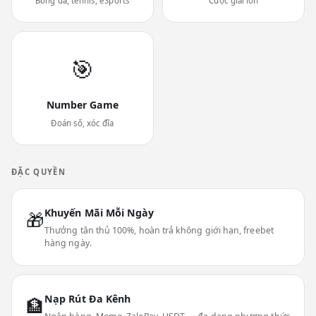
Bóng đá, tennis, eSports
Cược giải lớn
🎯
Number Game
Đoán số, xóc đĩa
ĐẶC QUYỀN
Khuyến Mãi Mỗi Ngày
🎁
Thưởng tân thủ 100%, hoàn trả không giới hạn, freebet
hàng ngày.
Nạp Rút Đa Kênh
🏦