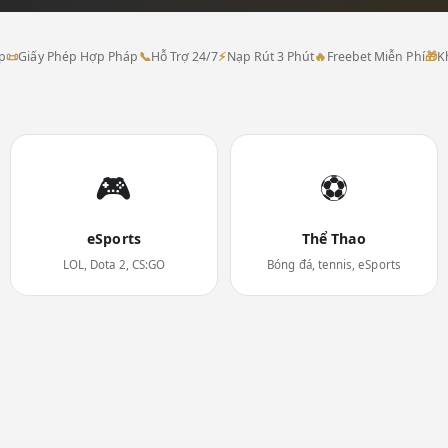
ếp
📜
Giấy Phép Hợp Pháp
📞
Hỗ Trợ 24/7
⚡
Nạp Rút 3 Phút
🔥
Freebet Miễn Phí
🎁
K
🎮
⚽
eSports
Thể Thao
LOL, Dota 2, CS:GO
Bóng đá, tennis, eSports