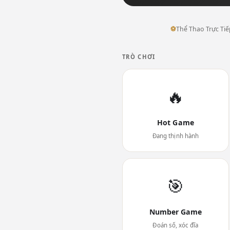
⚽
Thể Thao Trực Ti
TRÒ CHƠI
🔥
Hot Game
Đang thịnh hành
🎯
Number Game
Đoán số, xóc đĩa