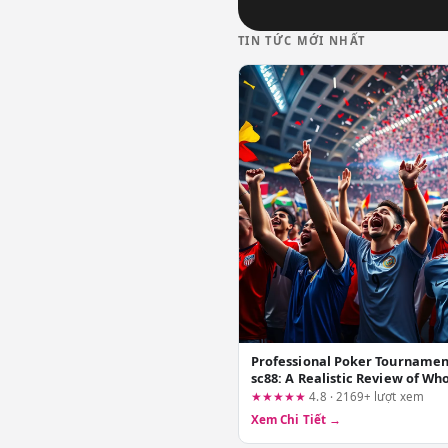
TIN TỨC MỚI NHẤT
Professional Poker Tournamen
sc88: A Realistic Review of Wh
Join and Who Should Pass
★★★★★
4.8 · 2169+ lượt xem
Xem Chi Tiết →