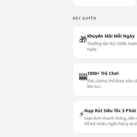
ĐẶC QUYỀN
Khuyến Mãi Mỗi Ngày
🎁
Thưởng tân thủ 100%, hoàn 
ngày.
1000+ Trò Chơi
🎰
Slot, casino, thể thao, bắn
liên tục.
Nạp Rút Siêu Tốc 3 Phút
⚡
Giao dịch nhanh chóng, tiền 
Hỗ trợ nhiều ngân hàng và ví 