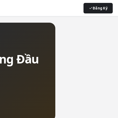
Đăng Ký
ng Đầu