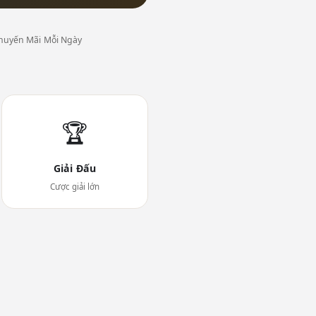
huyến Mãi Mỗi Ngày
🏆
Giải Đấu
Cược giải lớn