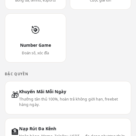
Bóng đá, tennis, eSports
Cược giải lớn
🎯
Number Game
Đoán số, xóc đĩa
ĐẶC QUYỀN
Khuyến Mãi Mỗi Ngày
🎁
Thưởng tân thủ 100%, hoàn trả không giới hạn, freebet
hàng ngày.
Nạp Rút Đa Kênh
🏦