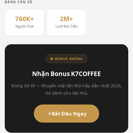
BẰNG CON SỐ
760K+
2M+
Người Chơi
Lượt Rút Tiền
💎 BONUS KHỦNG
Nhận Bonus K7COFFEE
Đừng bỏ lỡ — Khuyến mãi tân thủ hấp dẫn nhất 2026,
chỉ dành cho tân thủ.
Bắt Đầu Ngay