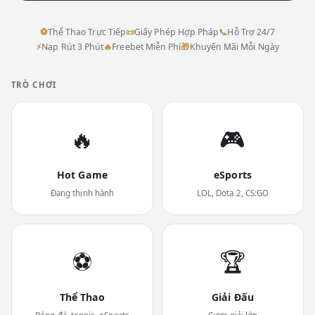
⚽
Thể Thao Trực Tiếp
📜
Giấy Phép Hợp Pháp
📞
Hỗ Trợ 24/7
⚡
Nạp Rút 3 Phút
🔥
Freebet Miễn Phí
🎁
Khuyến Mãi Mỗi Ngày
TRÒ CHƠI
🔥
🎮
Hot Game
eSports
Đang thịnh hành
LOL, Dota 2, CS:GO
⚽
🏆
Thể Thao
Giải Đấu