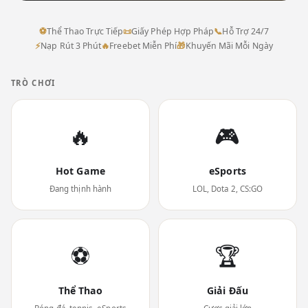
⚽
Thể Thao Trực Tiếp
📜
Giấy Phép Hợp Pháp
📞
Hỗ Trợ 24/7
⚡
Nạp Rút 3 Phút
🔥
Freebet Miễn Phí
🎁
Khuyến Mãi Mỗi Ngày
TRÒ CHƠI
🔥
🎮
Hot Game
eSports
Đang thịnh hành
LOL, Dota 2, CS:GO
⚽
🏆
Thể Thao
Giải Đấu