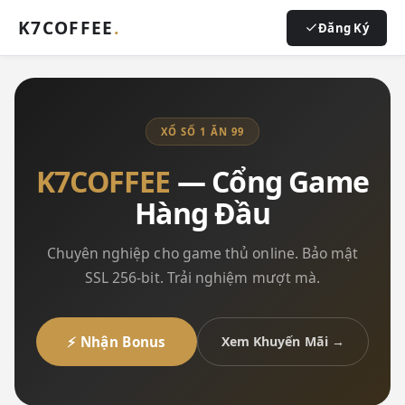
K7COFFEE
.
Đăng Ký
XỔ SỐ 1 ĂN 99
K7COFFEE
— Cổng Game
Hàng Đầu
Chuyên nghiệp cho game thủ online. Bảo mật
SSL 256-bit. Trải nghiệm mượt mà.
⚡ Nhận Bonus
Xem Khuyến Mãi →