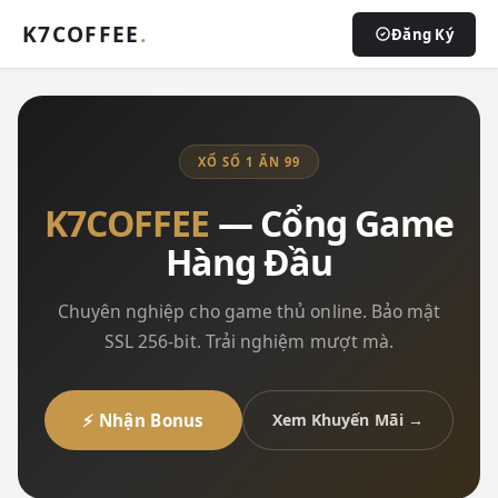
K7COFFEE
.
Đăng Ký
XỔ SỐ 1 ĂN 99
K7COFFEE
— Cổng Game
Hàng Đầu
Chuyên nghiệp cho game thủ online. Bảo mật
SSL 256-bit. Trải nghiệm mượt mà.
⚡ Nhận Bonus
Xem Khuyến Mãi →