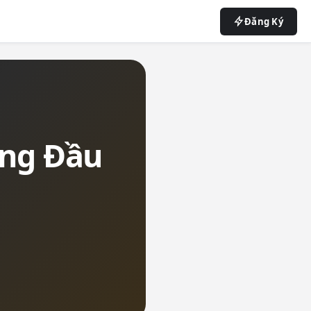
Đăng Ký
ng Đầu