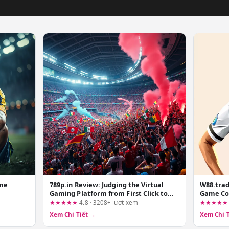
ame
789p.in Review: Judging the Virtual
W88.trad
Gaming Platform from First Click to
Game Col
iew
Ongoing Play
Scrutiny
★★★★★
4.8 · 3208+ lượt xem
★★★★
Xem Chi Tiết →
Xem Chi 