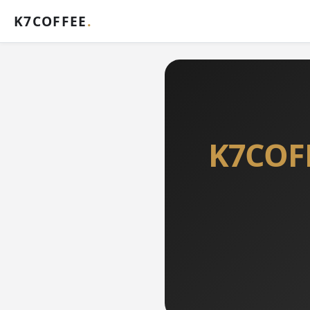
K7COFFEE
.
K7COF