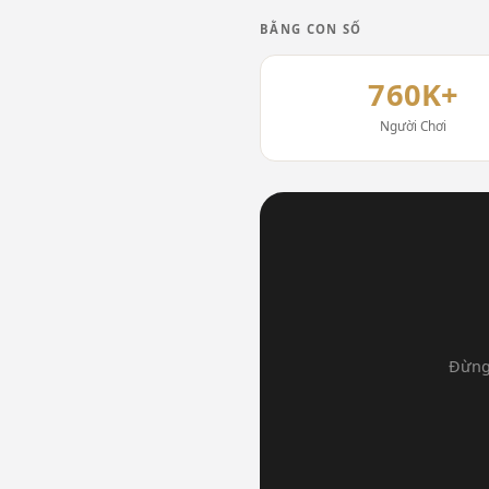
BẰNG CON SỐ
760K+
Người Chơi
Đừng 