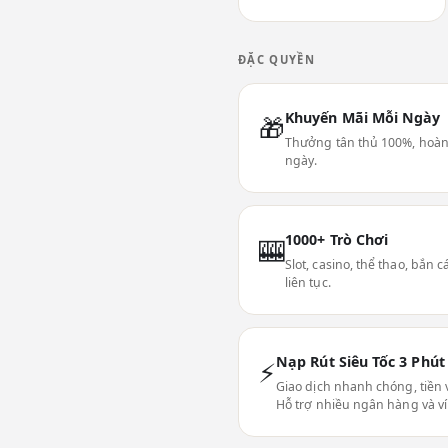
ĐẶC QUYỀN
Khuyến Mãi Mỗi Ngày
🎁
Thưởng tân thủ 100%, hoàn 
ngày.
1000+ Trò Chơi
🎰
Slot, casino, thể thao, bắn
liên tục.
Nạp Rút Siêu Tốc 3 Phút
⚡
Giao dịch nhanh chóng, tiền 
Hỗ trợ nhiều ngân hàng và ví 