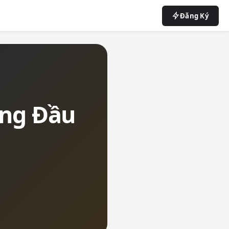
Đăng Ký
ng Đầu