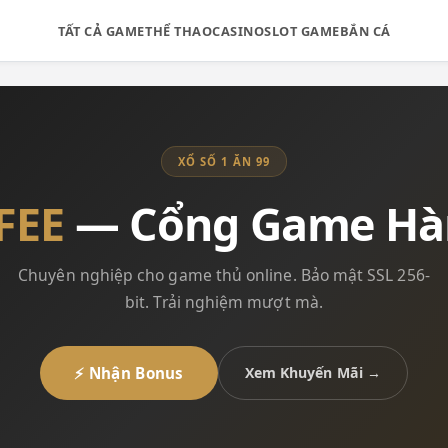
TẤT CẢ GAME
THỂ THAO
CASINO
SLOT GAME
BẮN CÁ
XỔ SỐ 1 ĂN 99
FEE
— Cổng Game Hà
Chuyên nghiệp cho game thủ online. Bảo mật SSL 256-
bit. Trải nghiệm mượt mà.
⚡ Nhận Bonus
Xem Khuyến Mãi →