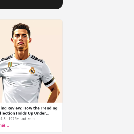
ing Review: How the Trending
lection Holds Up Under
★
4.8 · 1975+ lượt xem
Tiết →