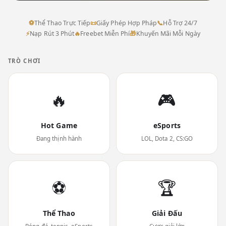
⚽
Thể Thao Trực Tiếp
📜
Giấy Phép Hợp Pháp
📞
Hỗ Trợ 24/7
⚡
Nạp Rút 3 Phút
🔥
Freebet Miễn Phí
🎁
Khuyến Mãi Mỗi Ngày
TRÒ CHƠI
🔥
🎮
Hot Game
eSports
Đang thịnh hành
LOL, Dota 2, CS:GO
⚽
🏆
Thể Thao
Giải Đấu