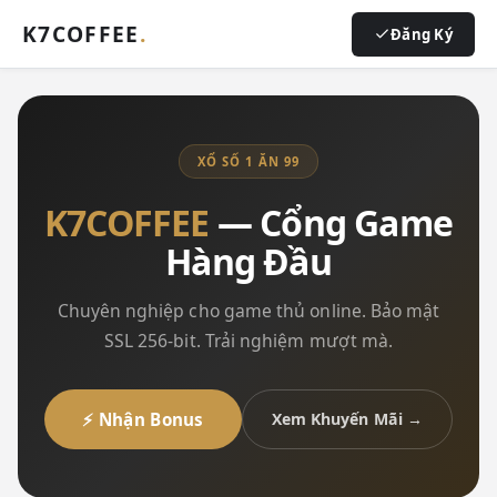
K7COFFEE
.
Đăng Ký
XỔ SỐ 1 ĂN 99
K7COFFEE
— Cổng Game
Hàng Đầu
Chuyên nghiệp cho game thủ online. Bảo mật
SSL 256-bit. Trải nghiệm mượt mà.
⚡ Nhận Bonus
Xem Khuyến Mãi →