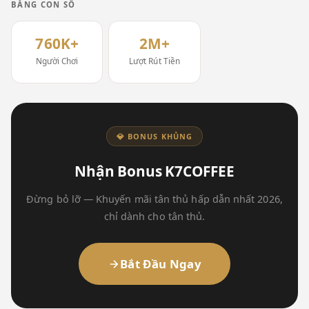
BẰNG CON SỐ
760K+
2M+
Người Chơi
Lượt Rút Tiền
💎 BONUS KHỦNG
Nhận Bonus K7COFFEE
Đừng bỏ lỡ — Khuyến mãi tân thủ hấp dẫn nhất 2026,
chỉ dành cho tân thủ.
Bắt Đầu Ngay