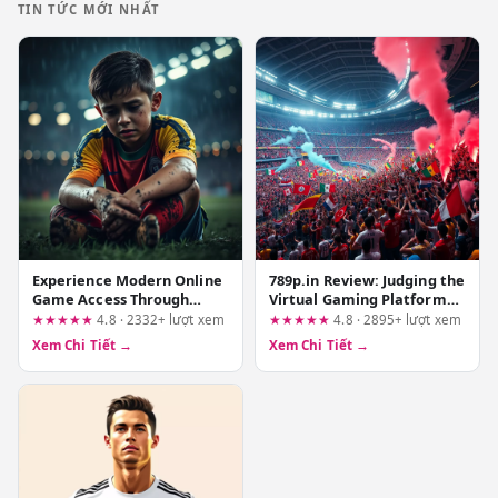
TIN TỨC MỚI NHẤT
Experience Modern Online
789p.in Review: Judging the
Game Access Through
Virtual Gaming Platform
cm88.dad: A Touchpoint-by-
from First Click to Ongoing
★★★★★
4.8 · 2332+ lượt xem
★★★★★
4.8 · 2895+ lượt xem
Touchpoint Review
Play
Xem Chi Tiết →
Xem Chi Tiết →