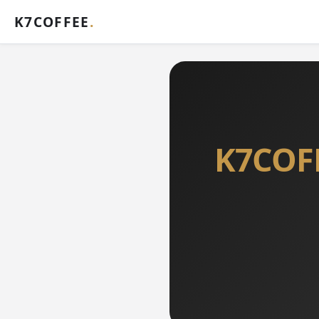
K7COFFEE
.
K7COF