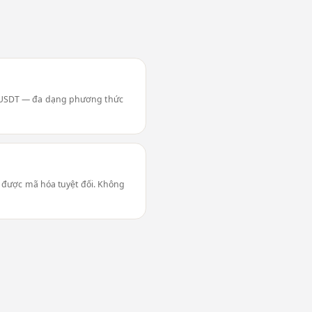
 USDT — đa dạng phương thức
h được mã hóa tuyệt đối. Không