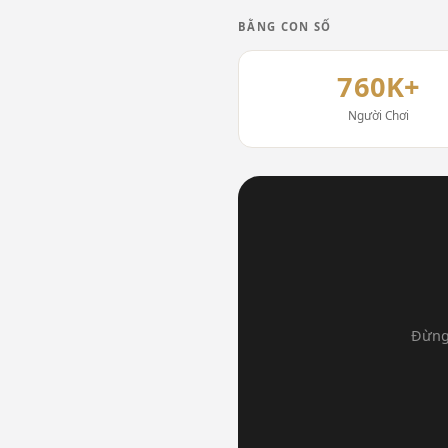
BẰNG CON SỐ
760K+
Người Chơi
Đừng 