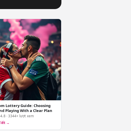
om Lottery Guide: Choosing
d Playing With a Clear Plan
★
4.8 · 3344+ lượt xem
Tiết →