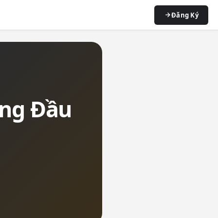
Đăng Ký
ng Đầu