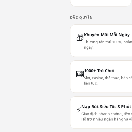
ĐẶC QUYỀN
Khuyến Mãi Mỗi Ngày
🎁
Thưởng tân thủ 100%, hoàn 
ngày.
1000+ Trò Chơi
🎰
Slot, casino, thể thao, bắn
liên tục.
Nạp Rút Siêu Tốc 3 Phút
⚡
Giao dịch nhanh chóng, tiền 
Hỗ trợ nhiều ngân hàng và ví 