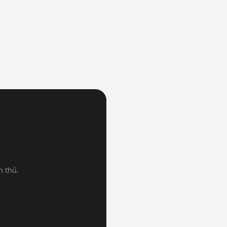
n thủ.