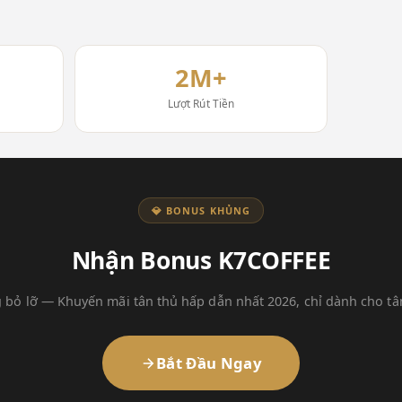
2M+
Lượt Rút Tiền
💎 BONUS KHỦNG
Nhận Bonus K7COFFEE
bỏ lỡ — Khuyến mãi tân thủ hấp dẫn nhất 2026, chỉ dành cho tâ
Bắt Đầu Ngay