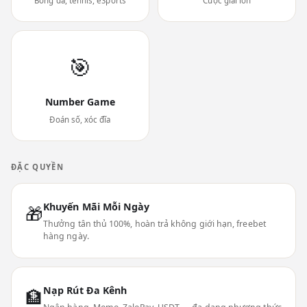
Bóng đá, tennis, eSports
Cược giải lớn
🎯
Number Game
Đoán số, xóc đĩa
ĐẶC QUYỀN
Khuyến Mãi Mỗi Ngày
🎁
Thưởng tân thủ 100%, hoàn trả không giới hạn, freebet
hàng ngày.
Nạp Rút Đa Kênh
🏦