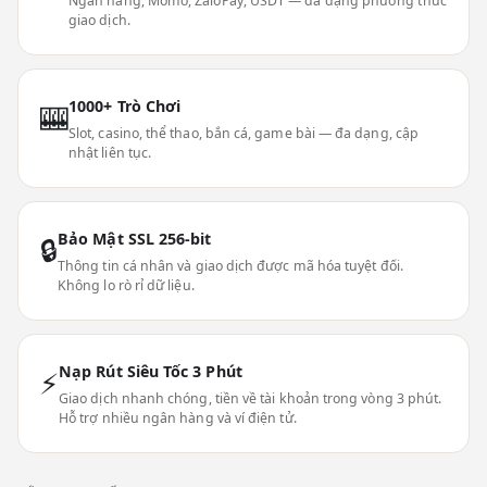
Ngân hàng, Momo, ZaloPay, USDT — đa dạng phương thức
giao dịch.
1000+ Trò Chơi
🎰
Slot, casino, thể thao, bắn cá, game bài — đa dạng, cập
nhật liên tục.
Bảo Mật SSL 256-bit
🔒
Thông tin cá nhân và giao dịch được mã hóa tuyệt đối.
Không lo rò rỉ dữ liệu.
Nạp Rút Siêu Tốc 3 Phút
⚡
Giao dịch nhanh chóng, tiền về tài khoản trong vòng 3 phút.
Hỗ trợ nhiều ngân hàng và ví điện tử.