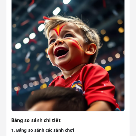
Bảng so sánh chi tiết
1. Bảng so sánh các sảnh chơi