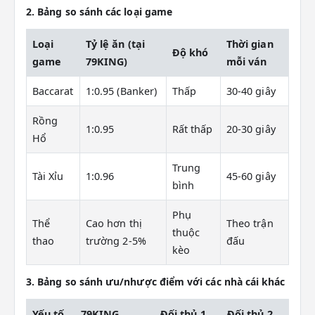
2. Bảng so sánh các loại game
Loại
Tỷ lệ ăn (tại
Thời gian
Độ khó
game
79KING)
mỗi ván
Baccarat
1:0.95 (Banker)
Thấp
30-40 giây
Rồng
1:0.95
Rất thấp
20-30 giây
Hổ
Trung
Tài Xỉu
1:0.96
45-60 giây
bình
Phụ
Thể
Cao hơn thị
Theo trận
thuộc
thao
trường 2-5%
đấu
kèo
3. Bảng so sánh ưu/nhược điểm với các nhà cái khác
Yếu tố
79KING
Đối thủ 1
Đối thủ 2