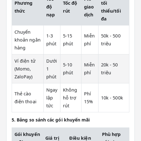
Phương
Tốc độ
tối
độ
giao
thức
rút
thiểu/tối
nạp
dịch
đa
Chuyển
1-3
5-15
Miễn
50k - 500
khoản ngân
phút
phút
phí
triệu
hàng
Ví điện tử
Dưới
5-10
Miễn
20k - 50
(Momo,
1
phút
phí
triệu
ZaloPay)
phút
Ngay
Không
Thẻ cào
Phí
lập
hỗ trợ
10k - 500k
điện thoại
15%
tức
rút
5. Bảng so sánh các gói khuyến mãi
Gói khuyến
Phù hợp
Giá trị
Điều kiện