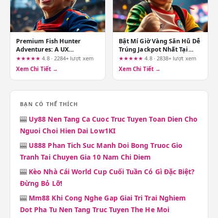
Premium Fish Hunter
Bật Mí Giờ Vàng Săn Hũ Dễ
Adventures: A UX
Trúng Jackpot Nhất Tại
Evaluation of Speed,
EA88
★★★★★
4.8 · 2284+ lượt xem
★★★★★
4.8 · 2838+ lượt xem
Transparency, and
Xem Chi Tiết →
Xem Chi Tiết →
Usability on 789winbs.net
BẠN CÓ THỂ THÍCH
🎰
Uy88 Nen Tang Ca Cuoc Truc Tuyen Toan Dien Cho
Nguoi Choi Hien Dai Low1KI
🎰
U888 Phan Tich Suc Manh Doi Bong Truoc Gio
Tranh Tai Chuyen Gia 10 Nam Chi Diem
🎰
Kèo Nhà Cái World Cup Cuối Tuần Có Gì Đặc Biệt?
Đừng Bỏ Lỡ!
🎰
Mm88 Khi Cong Nghe Gap Giai Tri Trai Nghiem
Dot Pha Tu Nen Tang Truc Tuyen The He Moi