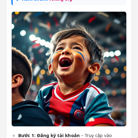
Bước 1: Đăng ký tài khoản
– Truy cập vào