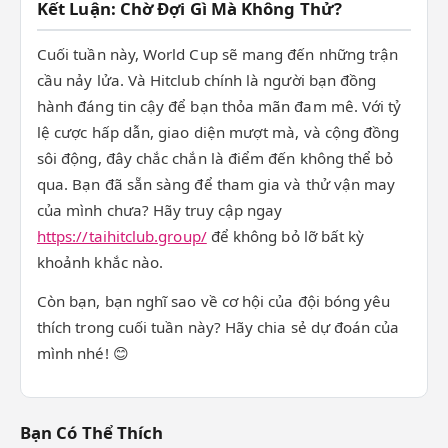
Kết Luận: Chờ Đợi Gì Mà Không Thử?
Cuối tuần này, World Cup sẽ mang đến những trận
cầu nảy lửa. Và Hitclub chính là người bạn đồng
hành đáng tin cậy để bạn thỏa mãn đam mê. Với tỷ
lệ cược hấp dẫn, giao diện mượt mà, và cộng đồng
sôi động, đây chắc chắn là điểm đến không thể bỏ
qua. Bạn đã sẵn sàng để tham gia và thử vận may
của mình chưa? Hãy truy cập ngay
https://taihitclub.group/
để không bỏ lỡ bất kỳ
khoảnh khắc nào.
Còn bạn, bạn nghĩ sao về cơ hội của đội bóng yêu
thích trong cuối tuần này? Hãy chia sẻ dự đoán của
mình nhé! 😊
Bạn Có Thể Thích