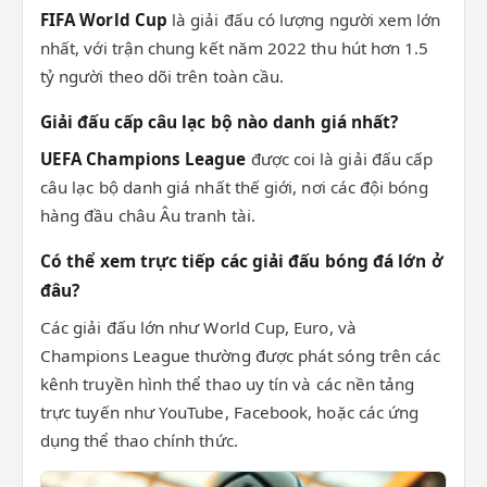
FIFA World Cup
là giải đấu có lượng người xem lớn
nhất, với trận chung kết năm 2022 thu hút hơn 1.5
tỷ người theo dõi trên toàn cầu.
Giải đấu cấp câu lạc bộ nào danh giá nhất?
UEFA Champions League
được coi là giải đấu cấp
câu lạc bộ danh giá nhất thế giới, nơi các đội bóng
hàng đầu châu Âu tranh tài.
Có thể xem trực tiếp các giải đấu bóng đá lớn ở
đâu?
Các giải đấu lớn như World Cup, Euro, và
Champions League thường được phát sóng trên các
kênh truyền hình thể thao uy tín và các nền tảng
trực tuyến như YouTube, Facebook, hoặc các ứng
dụng thể thao chính thức.