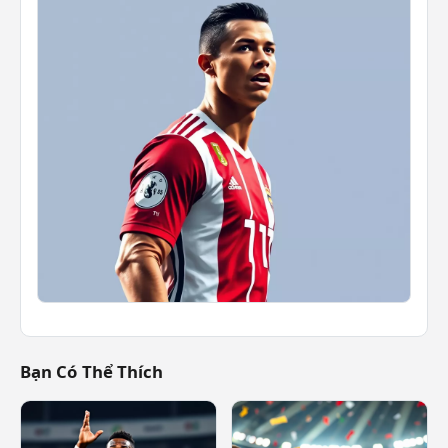
Bạn Có Thể Thích