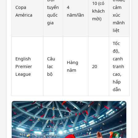
10 (có
Copa
tuyển
4
cảm
khách
América
quốc
năm/lần
xúc
mời)
gia
mãnh
liệt
Tốc
độ,
English
Câu
cạnh
Hàng
Premier
lạc
20
tranh
năm
League
bộ
cao,
hấp
dẫn