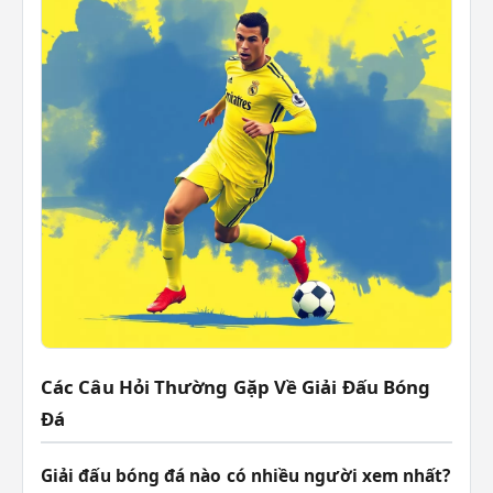
Các Câu Hỏi Thường Gặp Về Giải Đấu Bóng
Đá
Giải đấu bóng đá nào có nhiều người xem nhất?