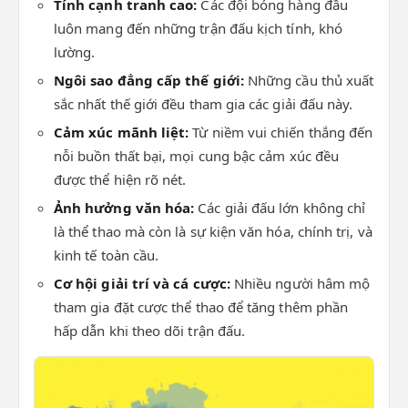
Tính cạnh tranh cao:
Các đội bóng hàng đầu
luôn mang đến những trận đấu kịch tính, khó
lường.
Ngôi sao đẳng cấp thế giới:
Những cầu thủ xuất
sắc nhất thế giới đều tham gia các giải đấu này.
Cảm xúc mãnh liệt:
Từ niềm vui chiến thắng đến
nỗi buồn thất bại, mọi cung bậc cảm xúc đều
được thể hiện rõ nét.
Ảnh hưởng văn hóa:
Các giải đấu lớn không chỉ
là thể thao mà còn là sự kiện văn hóa, chính trị, và
kinh tế toàn cầu.
Cơ hội giải trí và cá cược:
Nhiều người hâm mộ
tham gia đặt cược thể thao để tăng thêm phần
hấp dẫn khi theo dõi trận đấu.