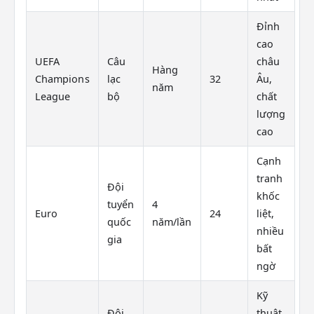
Đỉnh
cao
UEFA
Câu
châu
Hàng
Champions
lạc
32
Âu,
năm
League
bộ
chất
lượng
cao
Cạnh
tranh
Đội
khốc
tuyển
4
Euro
24
liệt,
quốc
năm/lần
nhiều
gia
bất
ngờ
Kỹ
Đội
thuật,