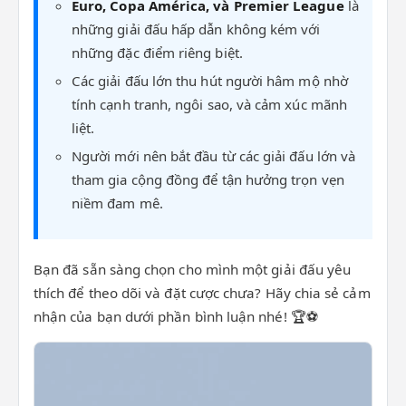
Euro, Copa América, và Premier League
là
những giải đấu hấp dẫn không kém với
những đặc điểm riêng biệt.
Các giải đấu lớn thu hút người hâm mộ nhờ
tính cạnh tranh, ngôi sao, và cảm xúc mãnh
liệt.
Người mới nên bắt đầu từ các giải đấu lớn và
tham gia cộng đồng để tận hưởng trọn vẹn
niềm đam mê.
Bạn đã sẵn sàng chọn cho mình một giải đấu yêu
thích để theo dõi và đặt cược chưa? Hãy chia sẻ cảm
nhận của bạn dưới phần bình luận nhé! 🏆⚽