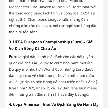
bóng mạnh nhất châu Âu như Real Madrid,
Manchester City, Bayern Munich, và Barcelona. Với
thể thức vòng bảng kịch tính và vòng loại trực tiếp
nghẹt thở, Champions League luôn mang đến
những trận cầu đỉnh cao, nơi các ngôi sao hàng đầu
thế giới tỏa sáng.
3. UEFA European Championship (Euro) – Giải
Vô Địch Bóng Đá Châu Âu
Euro
là giải đấu danh giá dành cho các đội tuyển
quốc gia châu Âu, được tổ chức bốn năm một lần.
Dù quy mô nhỏ hơn World Cup, nhưng Euro được
đánh giá cao về chất lượng chuyên môn, bởi châu
Âu là lục địa có nền bóng đá phát triển nhất. Các đội
tuyển như Đức, Pháp, Ý, và Tây Ban Nha luôn mang
đến những trận đấu mãn nhãn và đầy bất ngờ.
4. Copa América – Giải Vô Địch Bóng Đá Nam Mỹ