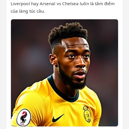
Liverpool hay Arsenal vs Chelsea luôn là tâm điểm
của làng túc cầu.