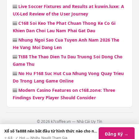
🎰
Live Soccer Fixtures and Results at kuwin.luxe: A
UX-Led Review of the User Journey
🎰
C168 Soi Keo The Phat Chuan Thong Ke Co Gi
Khien Dan Choi Lau Nam Phai Gat Dau
🎰
Nhung Ngoi Sao Cua Tuyen Anh Nam 2026 The
He Vang Moi Dang Len
🎰
Tt88 The Thao Dien Tu Dau Truong Soi Dong Cho
Game Thu
🎰
No Hu F168 Suc Hut Cua Nhung Vong Quay Trieu
Do Trong Lang Game Online
🎰
Modern Casino Features on c168.zone: Three
Findings Every Player Should Consider
© 2026 k7coffee.vn — Nhà Cái Uy Tín
Contact
·
Chính Sách Giao Dịch
·
Chính Sách Hoàn Trả
·
Chính Sách Bảo
Xổ số Ta888 nên bắt đầu từ hình thức nào cho người mới?
Đăng Ký →
Mật
·
Điều Khoản Dịch Vụ
·
Tra Cứu Vé
·
Tất Cả Game
·
Sitemap
⭐ 4.8 · ✓ Hot — Nhiều Người Tham Gia