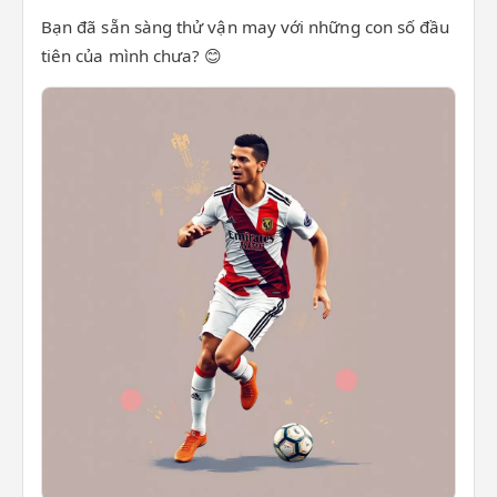
Bạn đã sẵn sàng thử vận may với những con số đầu
tiên của mình chưa? 😊