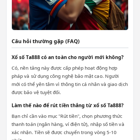
Câu hỏi thường gặp (FAQ)
Xổ số Ta888 có an toàn cho người mới không?
Có, nền tảng này được cấp phép hoạt động hợp
pháp và sử dụng công nghệ bảo mật cao. Người
mới có thể yên tâm vì thông tin cá nhân và giao dịch
được bảo vệ tuyệt đối.
Làm thế nào để rút tiền thắng từ xổ số Ta888?
Bạn chỉ cần vào mục "Rút tiền", chọn phương thức
thanh toán (ngân hàng, ví điện tử), nhập số tiền và
xác nhận. Tiền sẽ được chuyển trong vòng 5-10