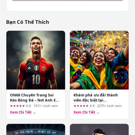
Bạn Có Thể Thích
ON68 Chuyên Trang Soi
Khám phá ưu đãi thành
Kèo Bóng Đá – Nơi Anh Em
viên đặc biệt tại
Cập Nhật Tỷ Lệ Cược
fun88.support: Giá trị thực
★★★★★
4.8 · 1911+ lượt xem
★★★★★
4.8 · 2275+ lượt xem
sau vòng cược
Xem Chi Tiết →
Xem Chi Tiết →