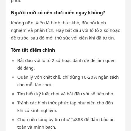
phút.
Người mới có nên chơi xiên ngay không?
Không nên. Xiên là hình thức khó, đòi hỏi kinh
nghiệm và phân tích. Hãy bắt đầu với lô tô 2 số hoặc
đề trước, sau đó mới thử sức với xiên khi đã tự tin.
Tóm tắt điểm chính
Bắt đầu với lô tô 2 số hoặc đánh đề để làm quen
dễ dàng.
Quản lý vốn chặt chẽ, chỉ dùng 10-20% ngân sách
cho mỗi lần chơi.
Tìm hiểu kỹ luật chơi và bắt đầu với số tiền nhỏ.
Tránh các hình thức phức tạp như xiên cho đến
khi có kinh nghiệm.
Chọn nền tảng uy tín như Ta888 để đảm bảo an
toàn và minh bạch.