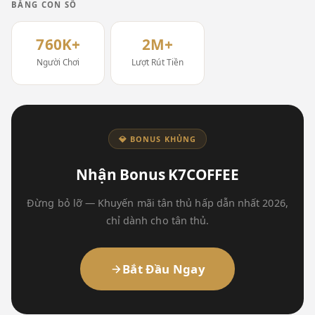
BẰNG CON SỐ
760K+
2M+
Người Chơi
Lượt Rút Tiền
💎 BONUS KHỦNG
Nhận Bonus K7COFFEE
Đừng bỏ lỡ — Khuyến mãi tân thủ hấp dẫn nhất 2026,
chỉ dành cho tân thủ.
Bắt Đầu Ngay