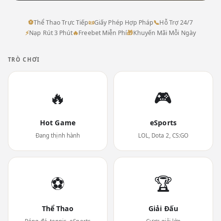
⚽
Thể Thao Trực Tiếp
📜
Giấy Phép Hợp Pháp
📞
Hỗ Trợ 24/7
⚡
Nạp Rút 3 Phút
🔥
Freebet Miễn Phí
🎁
Khuyến Mãi Mỗi Ngày
TRÒ CHƠI
🔥
🎮
Hot Game
eSports
Đang thịnh hành
LOL, Dota 2, CS:GO
⚽
🏆
Thể Thao
Giải Đấu