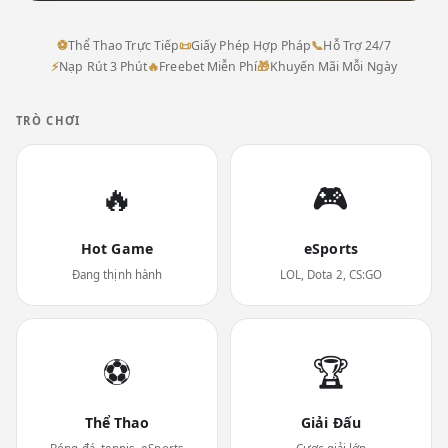
⚽
Thể Thao Trực Tiếp
📜
Giấy Phép Hợp Pháp
📞
Hỗ Trợ 24/7
⚡
Nạp Rút 3 Phút
🔥
Freebet Miễn Phí
🎁
Khuyến Mãi Mỗi Ngày
TRÒ CHƠI
🔥
🎮
Hot Game
eSports
Đang thịnh hành
LOL, Dota 2, CS:GO
⚽
🏆
Thể Thao
Giải Đấu