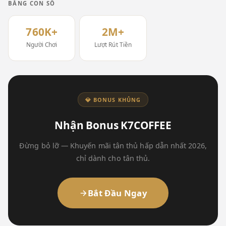
BẰNG CON SỐ
760K+
2M+
Người Chơi
Lượt Rút Tiền
💎 BONUS KHỦNG
Nhận Bonus K7COFFEE
Đừng bỏ lỡ — Khuyến mãi tân thủ hấp dẫn nhất 2026,
chỉ dành cho tân thủ.
Bắt Đầu Ngay