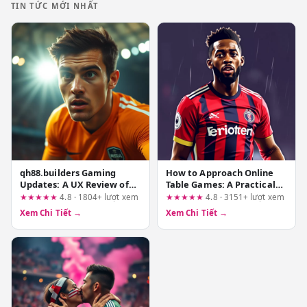
TIN TỨC MỚI NHẤT
qh88.builders Gaming
How to Approach Online
Updates: A UX Review of
Table Games: A Practical
the New Entertainment
f168 Casino Guide
★★★★★
4.8 · 1804+ lượt xem
★★★★★
4.8 · 3151+ lượt xem
Experience
Xem Chi Tiết →
Xem Chi Tiết →