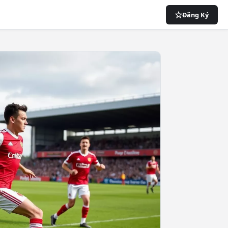
Đăng Ký