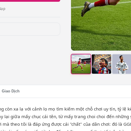
Nạp
Giao Dịch
 còn xa lạ với cảnh lọ mọ tìm kiếm một chỗ chơi uy tín, tỷ lệ 
ạy lại giữa mấy chục cái tên, từ mấy trang choi choi đến những
 mà theo tôi là đáp ứng được cái "chất" của dân chơi: đó là GG8