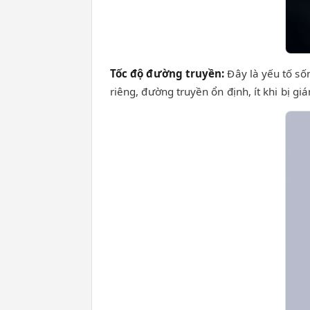
Tốc độ đường truyền:
Đây là yếu tố số
riêng, đường truyền ổn định, ít khi bị 