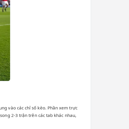
rung vào các chỉ số kèo. Phần xem trực
 song 2-3 trận trên các tab khác nhau,