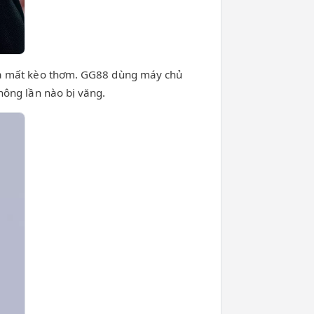
y là mất kèo thơm. GG88 dùng máy chủ
hông lần nào bị văng.