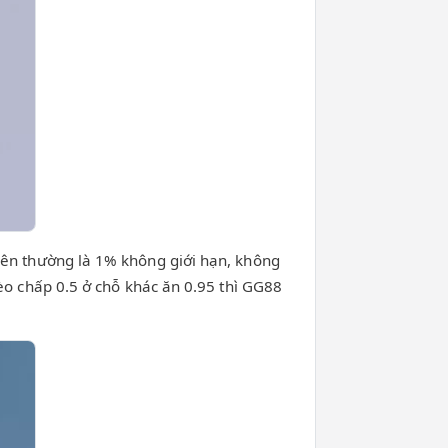
iên thường là 1% không giới hạn, không
kèo chấp 0.5 ở chỗ khác ăn 0.95 thì GG88