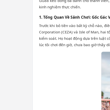
GG88 kèo bóng đá dành cho thành viên, t
kinh nghiệm thực chiến.
1. Tổng Quan Về Sảnh Chơi: Gốc Gác 
Trước khi bỏ tiền vào bất kỳ chỗ nào, đi
Corporation (CEZA) và Isle of Man, hai 
kiểm soát. Họ hoạt động dựa trên luật cờ
lúc tôi chơi đến giờ, chưa bao giờ thấy d