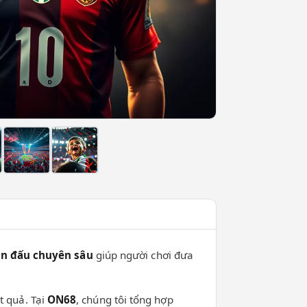
ận đấu chuyên sâu
giúp người chơi đưa
t quả. Tại
ON68
, chúng tôi tổng hợp