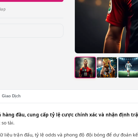
Nạp
Giao Dịch
 hàng đầu, cung cấp tỷ lệ cược chính xác và nhận định tr
so tài.
dữ liệu trận đấu, tỷ lệ odds và phong độ đội bóng để dự đoán kế