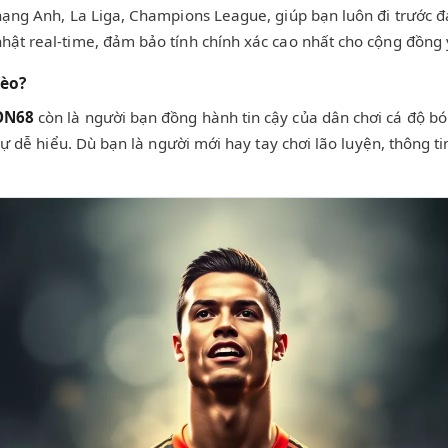
 hạng Anh, La Liga, Champions League, giúp bạn luôn đi trước 
hật real-time, đảm bảo tính chính xác cao nhất cho cộng đồng y
Kèo?
ON68
còn là người bạn đồng hành tin cậy của dân chơi cá độ bó
 sự dễ hiểu. Dù bạn là người mới hay tay chơi lão luyện, thông ti