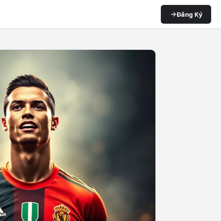
Đăng Ký