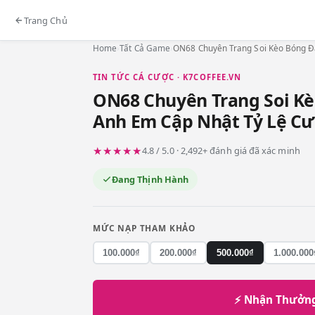
Trang Chủ
Home
›
Tất Cả Game
›
ON68 Chuyên Trang Soi Kèo Bóng Đ
TIN TỨC CÁ CƯỢC · K7COFFEE.VN
ON68 Chuyên Trang Soi Kè
Anh Em Cập Nhật Tỷ Lệ C
★★★★★
4.8 / 5.0 · 2,492+ đánh giá đã xác minh
Đang Thịnh Hành
MỨC NẠP THAM KHẢO
100.000₫
200.000₫
500.000₫
1.000.000
⚡ Nhận Thưởn