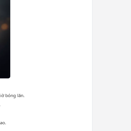
iờ bóng lăn.
.
ao.