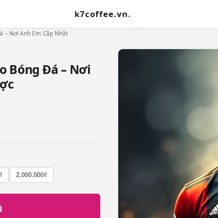
k7coffee.vn
.
á – Nơi Anh Em Cập Nhật
o Bóng Đá – Nơi
ược
₫
2.000.000₫
g