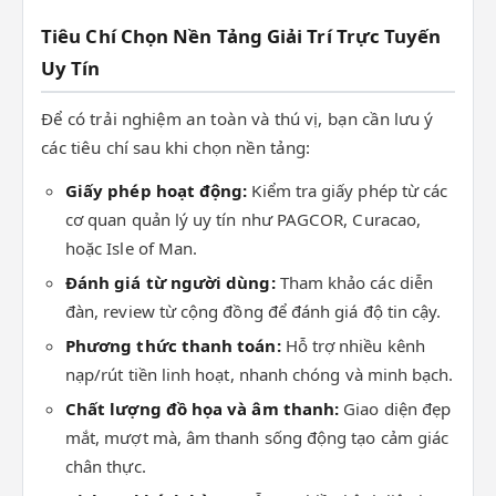
Tiêu Chí Chọn Nền Tảng Giải Trí Trực Tuyến
Uy Tín
Để có trải nghiệm an toàn và thú vị, bạn cần lưu ý
các tiêu chí sau khi chọn nền tảng:
Giấy phép hoạt động:
Kiểm tra giấy phép từ các
cơ quan quản lý uy tín như PAGCOR, Curacao,
hoặc Isle of Man.
Đánh giá từ người dùng:
Tham khảo các diễn
đàn, review từ cộng đồng để đánh giá độ tin cậy.
Phương thức thanh toán:
Hỗ trợ nhiều kênh
nạp/rút tiền linh hoạt, nhanh chóng và minh bạch.
Chất lượng đồ họa và âm thanh:
Giao diện đẹp
mắt, mượt mà, âm thanh sống động tạo cảm giác
chân thực.