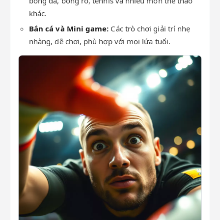
bóng đá, bóng rổ, tennis và nhiều môn thể thao
khác.
Bắn cá và Mini game:
Các trò chơi giải trí nhẹ
nhàng, dễ chơi, phù hợp với mọi lứa tuổi.