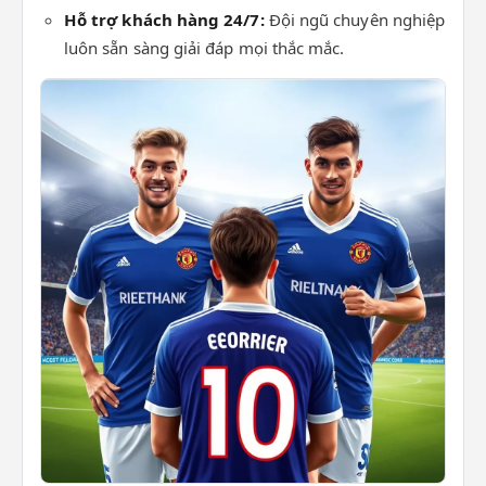
Hỗ trợ khách hàng 24/7:
Đội ngũ chuyên nghiệp
luôn sẵn sàng giải đáp mọi thắc mắc.