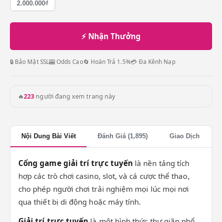
2.000.000₫
⚡ Nhận Thưởng
🔒 Bảo Mật SSL
🎰 Odds Cao
🔄 Hoàn Trả 1.5%
💳 Đa Kênh Nạp
🔥
223
người đang xem trang này
Nội Dung Bài Viết
Đánh Giá (1,895)
Giao Dịch
Cổng game giải trí trực tuyến
là nền tảng tích
hợp các trò chơi casino, slot, và cá cược thể thao,
cho phép người chơi trải nghiệm mọi lúc mọi nơi
qua thiết bị di động hoặc máy tính.
Giải trí trực tuyến
là một hình thức thư giãn phổ