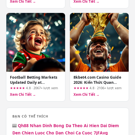
Xem Chi Tiết →
Xem Chi Tiết →
Football Betting Markets
8kbet4.com Casino Guide
Updated Daily at
2026: Kiến Thức Quan
ok88.name: A User Journey
Trọng Về Game Bài
★★★★★
4.8 · 2067+ lượt xem
★★★★★
4.8 · 2106+ lượt xem
Review
Xem Chi Tiết →
Xem Chi Tiết →
BẠN CÓ THỂ THÍCH
🎰
Qh88 Nhan Dinh Bong Da Theo Ai Hien Dai Diem
Den Chien Luoc Cho Dan Choi Ca Cuoc 7jFAvg